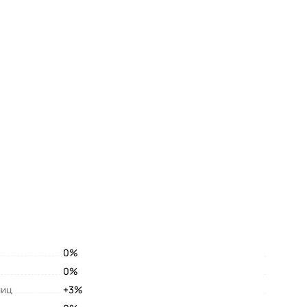
0%
0%
лиц
+3%