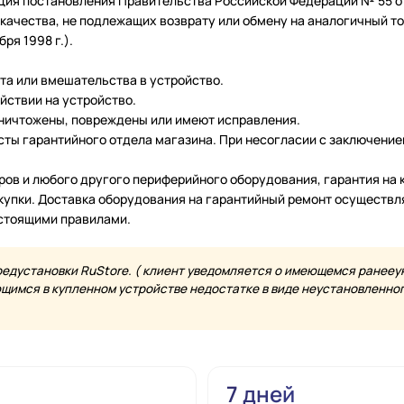
ция постановления Правительства Российской Федерации № 55 от 
чества, не подлежащих возврату или обмену на аналогичный тов
ря 1998 г.).
нта или вмешательства в устройство.
йствии на устройство.
уничтожены, повреждены или имеют исправления.
ты гарантийного отдела магазина. При несогласии с заключение
еров и любого другого периферийного оборудования, гарантия н
купки. Доставка оборудования на гарантийный ремонт осуществл
астоящими правилами.
редустановки RuStore. ( клиент уведомляется о имеющемся ранееу
имся в купленном устройстве недостатке в виде неустановленного
7 дней