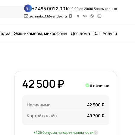
+7 495 001 2 001
С 10:00 до 20:00 Без выходных
technobiz13@yandex.ru
медиа
Экшн-камеры, микрофоны
Для дома
DJI
Услуги
42 500 ₽
В наличии
Наличными
42 500 ₽
Картой онлайн
49 700 ₽
+425 бонусов на карту лояльности
?