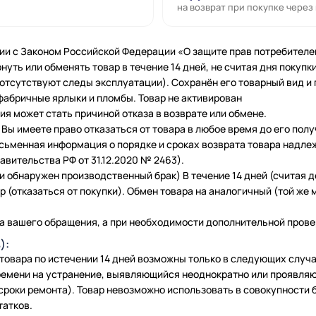
на возврат при покупке через
ии с Законом Российской Федерации «О защите прав потребителе
нуть или обменять товар в течение 14 дней, не считая дня покупки
 (отсутствуют следы эксплуатации). Сохранён его товарный вид и
фабричные ярлыки и пломбы. Товар не активирован
я может стать причиной отказа в возврате или обмене.
Вы имеете право отказаться от товара в любое время до его полу
исьменная информация о порядке и сроках возврата товара надле
вительства РФ от 31.12.2020 № 2463).
и обнаружен производственный брак) В течение 14 дней (считая 
 (отказаться от покупки). Обмен товара на аналогичный (той же м
а вашего обращения, а при необходимости дополнительной провер
):
 товара по истечении 14 дней возможны только в следующих слу
емени на устранение, выявляющийся неоднократно или проявляю
сроки ремонта). Товар невозможно использовать в совокупности б
татков.