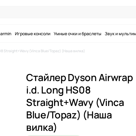
armin
Игровые консоли
Умные очки и браслеты
Звук и мульти
08 Straight+Wavy (Vinca Blue/Topaz) (Наша вилка)
Стайлер Dyson Airwrap
i.d. Long HS08
Straight+Wavy (Vinca
Blue/Topaz) (Наша
вилка)