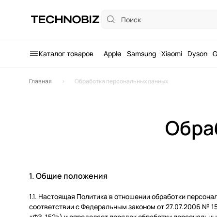
Каталог
Apple
Каталог товаров
Samsung
Каталог товаров
Apple
Samsung
Xiaomi
Dyson
G
Xiaomi
Главная
Обработка персональных данных
Dyson
Garmin
Обра
Игровые консоли
Умные очки и браслеты
Звук и мультимедиа
Экшн-камеры, микрофоны
1. Общие положения
Для дома
1.1. Настоящая Политика в отношении обработки персона
соответствии с Федеральным законом от 27.07.2006 № 1
DJI
«ФЗ-152») и определяет порядок обработки персональны