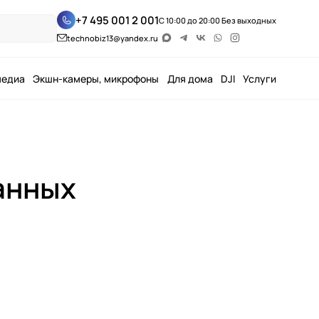
+7 495 001 2 001
С 10:00 до 20:00 Без выходных
technobiz13@yandex.ru
медиа
Экшн-камеры, микрофоны
Для дома
DJI
Услуги
анных