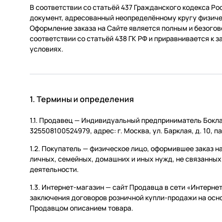
В соответствии со статьёй 437 Гражданского кодекса Р
Услуги
документ, адресованный неопределённому кругу физиче
Оформление заказа на Сайте является полным и безого
соответствии со статьёй 438 ГК РФ и приравнивается к
условиях.
1. Термины и определения
1.1. Продавец — Индивидуальный предприниматель Бокл
325508100524979, адрес: г. Москва, ул. Барклая, д. 10, п
1.2. Покупатель — физическое лицо, оформившее заказ н
личных, семейных, домашних и иных нужд, не связанны
деятельности.
1.3. Интернет-магазин — сайт Продавца в сети «Интерне
заключения договоров розничной купли-продажи на осн
Продавцом описанием товара.