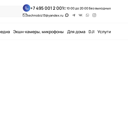
+7 495 001 2 001
С 10:00 до 20:00 Без выходных
technobiz13@yandex.ru
медиа
Экшн-камеры, микрофоны
Для дома
DJI
Услуги