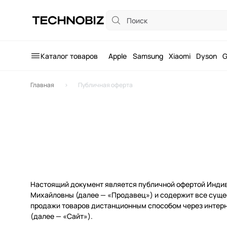
Каталог
Apple
Каталог товаров
Samsung
Каталог товаров
Apple
Samsung
Xiaomi
Dyson
G
Xiaomi
Главная
Публичная оферта
Dyson
Garmin
Игровые консоли
Умные очки и браслеты
Звук и мультимедиа
Экшн-камеры, микрофоны
Настоящий документ является публичной офертой Инди
Михайловны (далее — «Продавец») и содержит все суще
Для дома
продажи товаров дистанционным способом через интерне
(далее — «Сайт»).
DJI