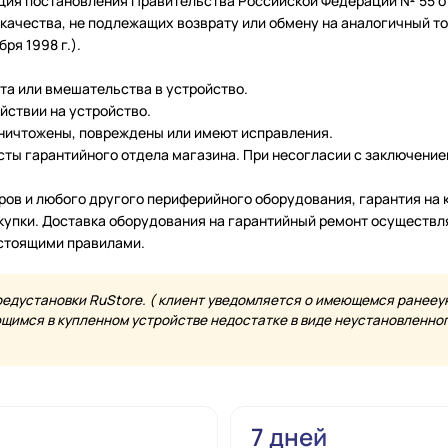
ция постановления Правительства Российской Федерации № 55 от 
чества, не подлежащих возврату или обмену на аналогичный тов
ря 1998 г.).
нта или вмешательства в устройство.
йствии на устройство.
уничтожены, повреждены или имеют исправления.
ты гарантийного отдела магазина. При несогласии с заключение
еров и любого другого периферийного оборудования, гарантия н
купки. Доставка оборудования на гарантийный ремонт осуществл
астоящими правилами.
редустановки RuStore. ( клиент уведомляется о имеющемся ранееу
имся в купленном устройстве недостатке в виде неустановленного
7 дней