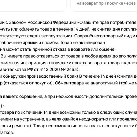
на возврат при покупке через
ии с Законом Российской Федерации «О защите прав потребителе
нуть или обменять товар в течение 14 дней, не считая дня покупки
 (отсутствуют следы эксплуатации). Сохранён его товарный вид и
фабричные ярлыки и пломбы. Товар не активирован
я может стать причиной отказа в возврате или обмене.
Вы имеете право отказаться от товара в любое время до его полу
исьменная информация о порядке и сроках возврата товара надле
вительства РФ от 31.12.2020 № 2463).
и обнаружен производственный брак) В течение 14 дней (считая 
 (отказаться от покупки). Обмен товара на аналогичный (той же м
а вашего обращения, а при необходимости дополнительной провер
):
 товара по истечении 14 дней возможны только в следующих слу
емени на устранение, выявляющийся неоднократно или проявляю
сроки ремонта). Товар невозможно использовать в совокупности б
татков.