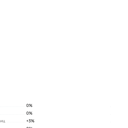
0%
0%
лиц
+3%