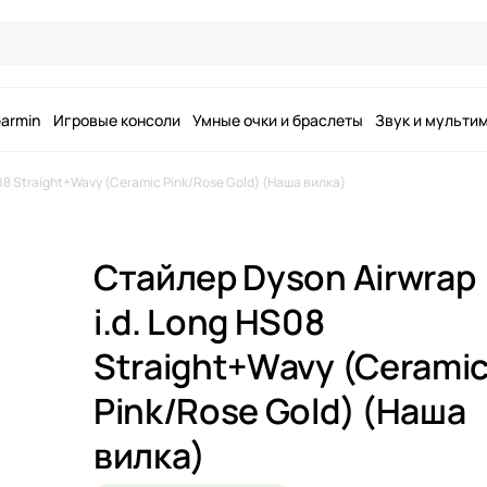
armin
Игровые консоли
Умные очки и браслеты
Звук и мульти
S08 Straight+Wavy (Ceramic Pink/Rose Gold) (Наша вилка)
Стайлер Dyson Airwrap
i.d. Long HS08
Straight+Wavy (Cerami
Pink/Rose Gold) (Наша
вилка)