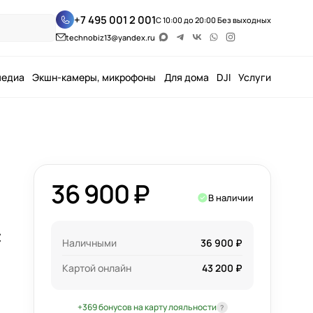
+7 495 001 2 001
С 10:00 до 20:00 Без выходных
technobiz13@yandex.ru
медиа
Экшн-камеры, микрофоны
Для дома
DJI
Услуги
36 900 ₽
В наличии
c
Наличными
36 900 ₽
Картой онлайн
43 200 ₽
+369 бонусов на карту лояльности
?