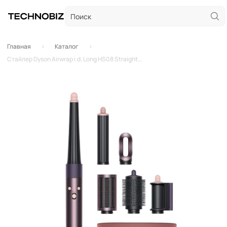
Главная
Каталог
Стайлер Dyson Airwrap i.d. Long HS08 Straight+Wavy (Jasper Plum) (Наша вилка)