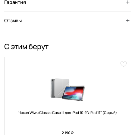
Гарантия
Отзывы
С этим берут
Доба
в
избра
Чехол Wiwu Classic Case III для iPad 10.9"/iPad 11" (Серый)
2 190 ₽