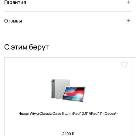
Гарантия
Отзывы
С этим берут
Доба
в
избра
Чехол Wiwu Classic Case III для iPad 10.9"/iPad 11" (Серый)
2 190 ₽