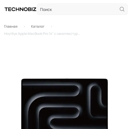
Главная
Каталог
Ноутбук Apple MacBook Pro 14" с нанотекстурой (M4 Max 16-Core, GPU 40-Core, 128GB, 2TB) Silver (кастомный)