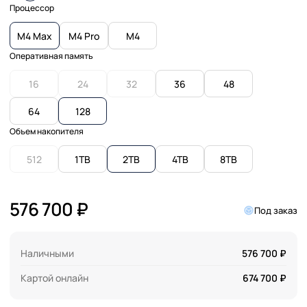
Процессор
M4 Max
M4 Pro
M4
Оперативная память
16
24
32
36
48
64
128
Объем накопителя
512
1TB
2TB
4TB
8TB
576 700 ₽
Под заказ
Наличными
576 700 ₽
Картой онлайн
674 700 ₽