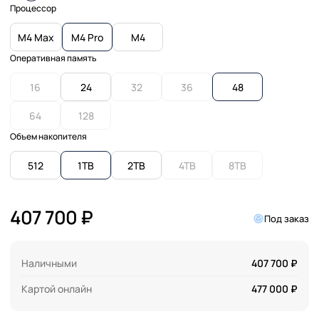
Процессор
M4 Max
M4 Pro
M4
Оперативная память
16
24
32
36
48
64
128
Объем накопителя
512
1TB
2TB
4TB
8TB
407 700 ₽
Под заказ
Наличными
407 700 ₽
Картой онлайн
477 000 ₽