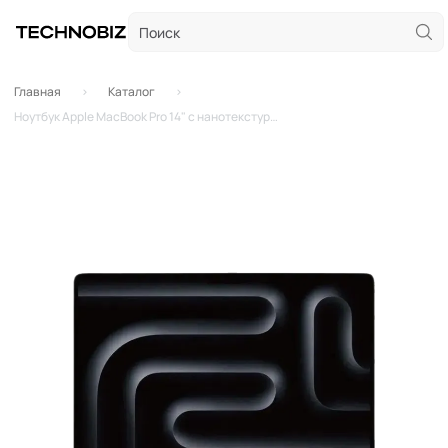
Главная
Каталог
Ноутбук Apple MacBook Pro 14" с нанотекстурой (M4 Pro 14-Core, GPU 20-Core, 48GB, 1TB) Silver (кастомный)