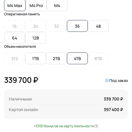
M4 Max
M4 Pro
M4
Оперативная память
16
24
32
36
48
64
128
Объем накопителя
512
1TB
2TB
4TB
8TB
339 700 ₽
Под заказ
Наличными
339 700 ₽
Картой онлайн
397 400 ₽
+3397 бонусов на карту лояльности
?