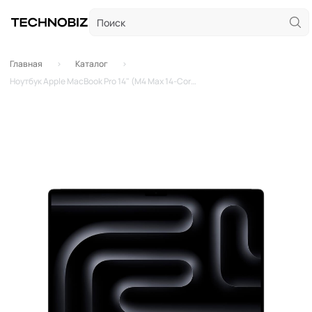
Главная
Каталог
Ноутбук Apple MacBook Pro 14" (M4 Max 14-Core, GPU 32-Core, 36GB, 4TB) Space BLack (кастомный)