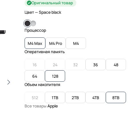
Оригинальный товар
Цвет
— Space black
Процессор
M4 Max
M4 Pro
M4
Оперативная память
16
24
32
36
48
64
128
Объем накопителя
512
1TB
2TB
4TB
8TB
Все товары
Apple