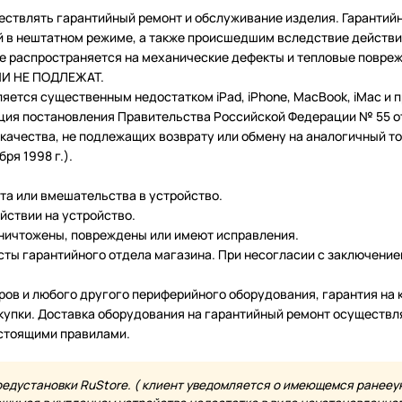
ествлять гарантийный ремонт и обслуживание изделия. Гарантий
в нештатном режиме, а также происшедшим вследствие действия
 не распространяется на механические дефекты и тепловые повр
ТИИ НЕ ПОДЛЕЖАТ.
ляется существенным недостатком iPad, iPhone, MacBook, iMac и
ция постановления Правительства Российской Федерации № 55 от 
чества, не подлежащих возврату или обмену на аналогичный тов
ря 1998 г.).
нта или вмешательства в устройство.
йствии на устройство.
уничтожены, повреждены или имеют исправления.
ты гарантийного отдела магазина. При несогласии с заключение
еров и любого другого периферийного оборудования, гарантия н
купки. Доставка оборудования на гарантийный ремонт осуществл
астоящими правилами.
редустановки RuStore. ( клиент уведомляется о имеющемся ранееу