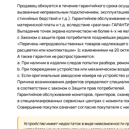
Продавец обязуется в течение гарантийного срока осущ
вызванные неправильным подключением, эксплуатацией 
стихийных бедствий и т.д.). Гарантийное обслуживание
материнской платы и т.д. вследствие «разгона» ГАРАН
Выпадение точек экрана количеством не более 4-х не яв
с Законом о защите прав потребителя позднейшая редак
«Перечень непродовольственных товаров надлежащего ка
расцветки или комплектации» (с изменениями на 20 октяб
А также гарантия не распространяется:
a. При наличии в изделии следов попытки разбора, ремо
b. При повреждении устройства или механическом возде
c. Если оригинальные заводские номера на устройство 
Причина возникновения дефектов определяют специалис
в соответствии с законом о Защите прав потребителей.
Гарантийное обслуживание мониторов, принтеров, скан
в специализированных сервисных центрах с момента по
Совершение покупки означает согласие покупателя с н
Устройство имеет недостаток в виде невозможности п