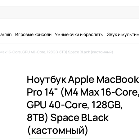
armin
Игровые консоли
Умные очки и браслеты
Звук и мульти
 Max 16-Core, GPU 40-Core, 128GB, 8TB) Space BLack (кастомный)
Ноутбук Apple MacBook
Pro 14" (M4 Max 16-Core
GPU 40-Core, 128GB,
8TB) Space BLack
(кастомный)