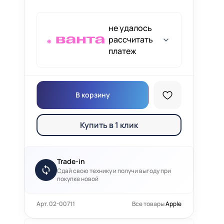
не удалось
рассчитать
платеж
В корзину
Купить в 1 клик
Trade-in
Сдай свою технику и получи выгоду при
покупке новой
Арт. 02-00711
Все товары
Apple