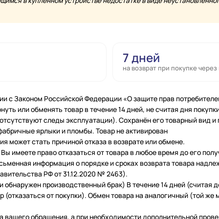
имся в купленном устройстве недостатке в виде неустановленного
7 дней
на возврат при покупке через
ии с Законом Российской Федерации «О защите прав потребителе
нуть или обменять товар в течение 14 дней, не считая дня покупки
 (отсутствуют следы эксплуатации). Сохранён его товарный вид и
фабричные ярлыки и пломбы. Товар не активирован
я может стать причиной отказа в возврате или обмене.
Вы имеете право отказаться от товара в любое время до его полу
исьменная информация о порядке и сроках возврата товара надле
вительства РФ от 31.12.2020 № 2463).
и обнаружен производственный брак) В течение 14 дней (считая 
 (отказаться от покупки). Обмен товара на аналогичный (той же м
а вашего обращения, а при необходимости дополнительной провер