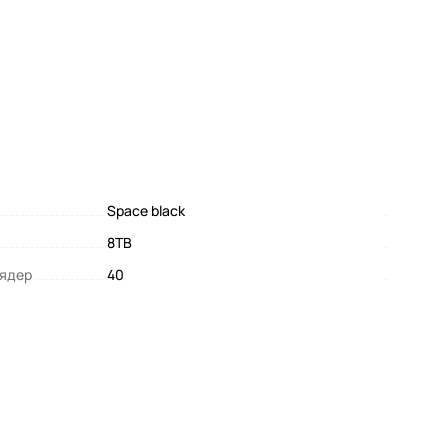
Space black
8TB
 ядер
40