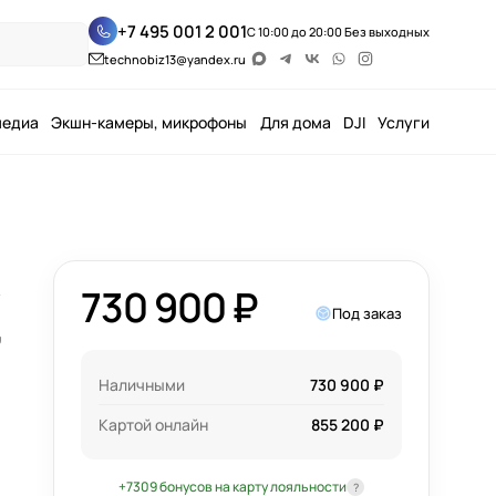
+7 495 001 2 001
С 10:00 до 20:00 Без выходных
technobiz13@yandex.ru
медиа
Экшн-камеры, микрофоны
Для дома
DJI
Услуги
730 900 ₽
,
Под заказ
Наличными
730 900 ₽
Картой онлайн
855 200 ₽
+7309 бонусов на карту лояльности
?