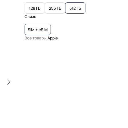
128 ГБ
256 ГБ
512 ГБ
Связь
SIM + eSIM
Все товары
Apple