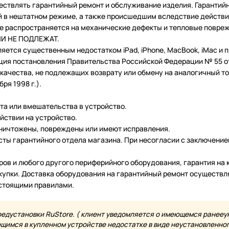
ествлять гарантийный ремонт и обслуживание изделия. Гарантий
в нештатном режиме, а также происшедшим вследствие действия
 не распространяется на механические дефекты и тепловые повр
ТИИ НЕ ПОДЛЕЖАТ.
ляется существенным недостатком iPad, iPhone, MacBook, iMac и
ция постановления Правительства Российской Федерации № 55 от 
чества, не подлежащих возврату или обмену на аналогичный тов
ря 1998 г.).
нта или вмешательства в устройство.
йствии на устройство.
уничтожены, повреждены или имеют исправления.
ты гарантийного отдела магазина. При несогласии с заключение
еров и любого другого периферийного оборудования, гарантия н
купки. Доставка оборудования на гарантийный ремонт осуществл
астоящими правилами.
редустановки RuStore. ( клиент уведомляется о имеющемся ранееу
имся в купленном устройстве недостатке в виде неустановленного