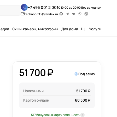
+7 495 001 2 001
С 10:00 до 20:00 Без выходных
technobiz13@yandex.ru
медиа
Экшн-камеры, микрофоны
Для дома
DJI
Услуги
51 700 ₽
Под заказ
Наличными
51 700 ₽
Картой онлайн
60 500 ₽
+517 бонусов на карту лояльности
?