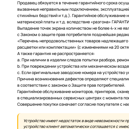
Продавец обязуется в течение гарантийного срока осущ
вызванные неправильным подключением, эксплуатацией 
стихийных бедствий и т.д.). Гарантийное обслуживание
материнской платы и т.д. вследствие «разгона» ГАРАН
Выпадение точек экрана количеством не более 4-х не яв
с Законом о защите прав потребителя позднейшая редак
«Перечень непродовольственных товаров надлежащего ка
расцветки или комплектации» (с изменениями на 20 октяб
А также гарантия не распространяется:
a. При наличии в изделии следов попытки разбора, ремо
b. При повреждении устройства или механическом возде
c. Если оригинальные заводские номера на устройство 
Причина возникновения дефектов определяют специалис
в соответствии с законом о Защите прав потребителей.
Гарантийное обслуживание мониторов, принтеров, скан
в специализированных сервисных центрах с момента по
Совершение покупки означает согласие покупателя с н
Устройство имеет недостаток в виде невозможности п
устройство клиент автоматически соглашается с имеющ