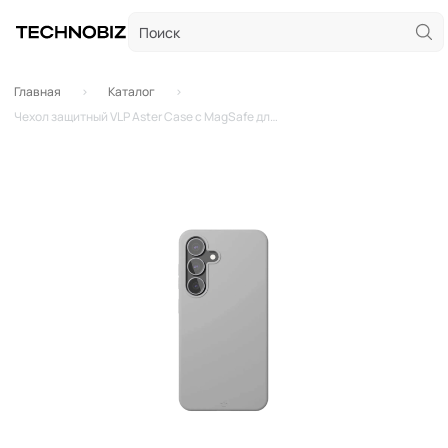
Главная
Каталог
Чехол защитный VLP Aster Case с MagSafe для Samsung Galaxy S25+ (Серый)