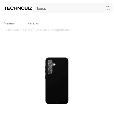
Главная
Каталог
Чехол защитный VLP Aster Case с MagSafe для Samsung Galaxy S25+ (Черный)