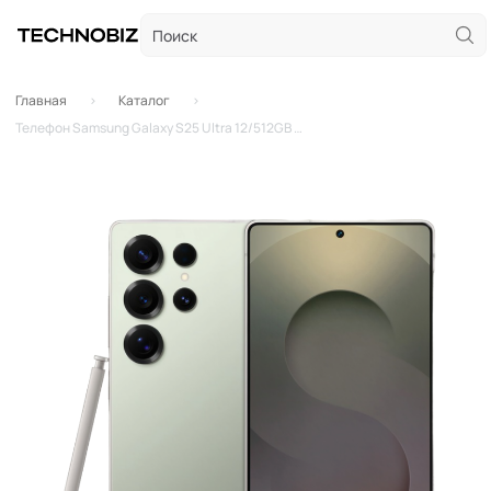
Главная
Каталог
Телефон Samsung Galaxy S25 Ultra 12/512GB Титановый Нефритово-Зеленый (Titanium Jade Green), Global