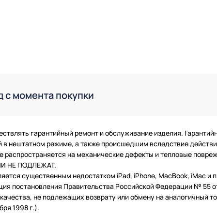
д с момента покупки
ествлять гарантийный ремонт и обслуживание изделия. Гарантий
в нештатном режиме, а также происшедшим вследствие действия
 не распространяется на механические дефекты и тепловые повр
ТИИ НЕ ПОДЛЕЖАТ.
ляется существенным недостатком iPad, iPhone, MacBook, iMac и
ция постановления Правительства Российской Федерации № 55 от 
чества, не подлежащих возврату или обмену на аналогичный тов
ря 1998 г.).