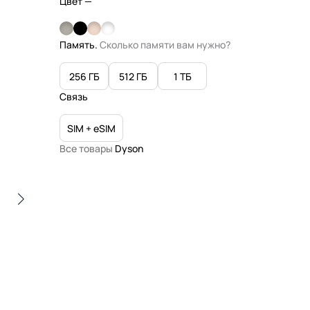
Цвет
—
Память.
Сколько памяти вам нужно?
256 ГБ
512 ГБ
1 ТБ
Связь
SIM + eSIM
Все товары
Dyson