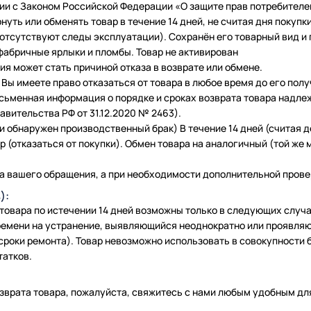
ии с Законом Российской Федерации «О защите прав потребителе
нуть или обменять товар в течение 14 дней, не считая дня покупки
 (отсутствуют следы эксплуатации). Сохранён его товарный вид и
фабричные ярлыки и пломбы. Товар не активирован
я может стать причиной отказа в возврате или обмене.
Вы имеете право отказаться от товара в любое время до его полу
исьменная информация о порядке и сроках возврата товара надле
вительства РФ от 31.12.2020 № 2463).
и обнаружен производственный брак) В течение 14 дней (считая 
 (отказаться от покупки). Обмен товара на аналогичный (той же м
а вашего обращения, а при необходимости дополнительной провер
):
 товара по истечении 14 дней возможны только в следующих слу
емени на устранение, выявляющийся неоднократно или проявляю
сроки ремонта). Товар невозможно использовать в совокупности б
татков.
зврата товара, пожалуйста, свяжитесь с нами любым удобным для