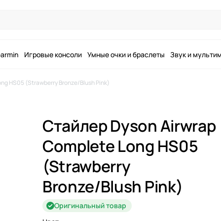
armin
Игровые консоли
Умные очки и браслеты
Звук и мульти
ng HS05 (Strawberry Bronze/Blush Pink)
Стайлер Dyson Airwrap
Complete Long HS05
(Strawberry
Bronze/Blush Pink)
Оригинальный товар