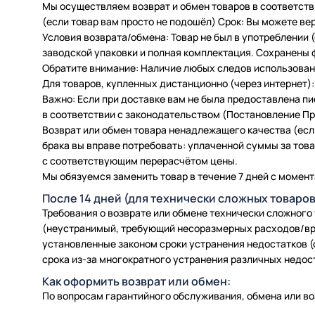
Мы осуществляем возврат и обмен товаров в соответств
(если товар вам просто не подошёл) Срок: Вы можете вер
Условия возврата/обмена: Товар не был в употреблении
заводской упаковки и полная комплектация. Сохранены 
Обратите внимание: Наличие любых следов использовани
Для товаров, купленных дистанционно (через интернет): 
Важно: Если при доставке вам не была предоставлена п
в соответствии с законодательством (Постановление Пра
Возврат или обмен товара ненадлежащего качества (есл
брака вы вправе потребовать: уплаченной суммы за товар
с соответствующим перерасчётом цены.
Мы обязуемся заменить товар в течение 7 дней с момент
После 14 дней (для технически сложных товаров
Требования о возврате или обмене технически сложного
(неустранимый, требующий несоразмерных расходов/вр
установленные законом сроки устранения недостатков (
срока из-за многократного устранения различных недос
Как оформить возврат или обмен:
По вопросам гарантийного обслуживания, обмена или во