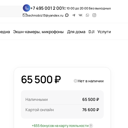
+7 495 001 2 001
С 10:00 до 20:00 Без выходных
technobiz13@yandex.ru
медиа
Экшн-камеры, микрофоны
Для дома
DJI
Услуги
65 500 ₽
Нет в наличии
Наличными
65 500 ₽
Картой онлайн
76 600 ₽
+655 бонусов на карту лояльности
?