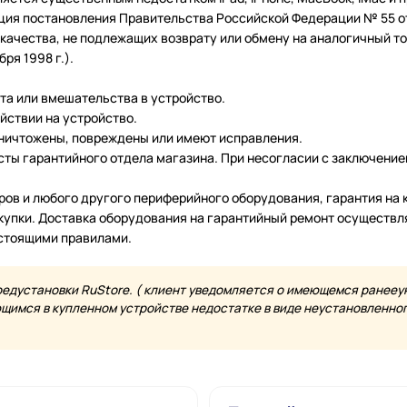
ция постановления Правительства Российской Федерации № 55 от 
чества, не подлежащих возврату или обмену на аналогичный тов
ря 1998 г.).
нта или вмешательства в устройство.
йствии на устройство.
уничтожены, повреждены или имеют исправления.
ты гарантийного отдела магазина. При несогласии с заключение
еров и любого другого периферийного оборудования, гарантия н
купки. Доставка оборудования на гарантийный ремонт осуществл
астоящими правилами.
редустановки RuStore. ( клиент уведомляется о имеющемся ранееу
имся в купленном устройстве недостатке в виде неустановленного