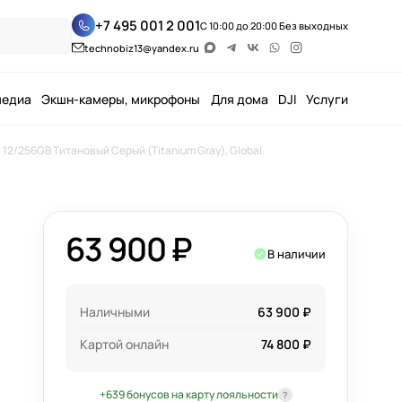
+7 495 001 2 001
С 10:00 до 20:00 Без выходных
technobiz13@yandex.ru
медиа
Экшн-камеры, микрофоны
Для дома
DJI
Услуги
 12/256GB Титановый Серый (Titanium Gray), Global
63 900 ₽
В наличии
Наличными
63 900 ₽
Картой онлайн
74 800 ₽
+639 бонусов на карту лояльности
?