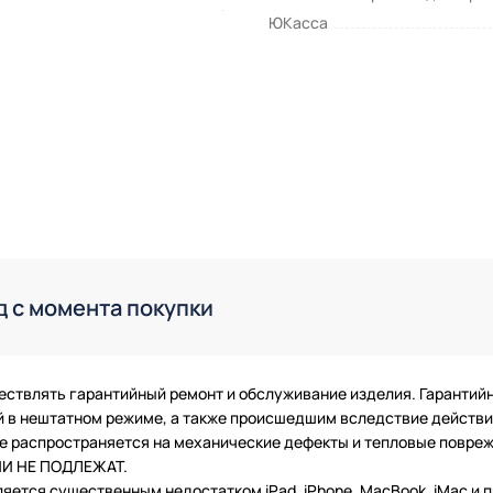
ЮКасса
д с момента покупки
ествлять гарантийный ремонт и обслуживание изделия. Гарантий
в нештатном режиме, а также происшедшим вследствие действия
 не распространяется на механические дефекты и тепловые повр
ТИИ НЕ ПОДЛЕЖАТ.
ляется существенным недостатком iPad, iPhone, MacBook, iMac и