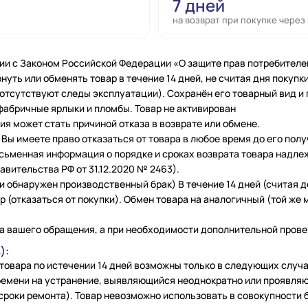
7 дней
на возврат при покупке через
ии с Законом Российской Федерации «О защите прав потребителе
нуть или обменять товар в течение 14 дней, не считая дня покупки
 (отсутствуют следы эксплуатации). Сохранён его товарный вид и
фабричные ярлыки и пломбы. Товар не активирован
я может стать причиной отказа в возврате или обмене.
Вы имеете право отказаться от товара в любое время до его полу
исьменная информация о порядке и сроках возврата товара надле
вительства РФ от 31.12.2020 № 2463).
и обнаружен производственный брак) В течение 14 дней (считая 
 (отказаться от покупки). Обмен товара на аналогичный (той же м
а вашего обращения, а при необходимости дополнительной провер
):
 товара по истечении 14 дней возможны только в следующих слу
емени на устранение, выявляющийся неоднократно или проявляю
сроки ремонта). Товар невозможно использовать в совокупности б