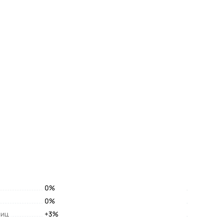
0%
0%
лиц
+3%