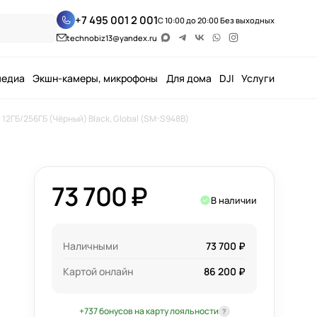
+7 495 001 2 001
С 10:00 до 20:00 Без выходных
technobiz13@yandex.ru
медиа
Экшн-камеры, микрофоны
Для дома
DJI
Услуги
 12ГБ/256ГБ (Чёрный) Black, Global (SM-S948B)
73 700 ₽
В наличии
Наличными
73 700 ₽
Картой онлайн
86 200 ₽
+737 бонусов на карту лояльности
?