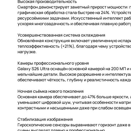
Высокая производительность
Смартфон демонстрирует заметный прирост мощности: п
графическая обработка стала быстрее на 24%. Устройст
ресурсоёмкими задачами. Искусственный интеллект раб
ускоряя многозадачность и обеспечивая плавную работу
Усовершенствованная система охлаждения
Обновлённая конструкция включает увеличенную испар
теплоэффективность (+21%), благодаря чему устройств
нагрузке.
Камеры профессионального уровня
Galaxy S26 Ultra оснащён основной камерой на 200 МП и 
мельчайшие детали. Высокое разрешение и интеллектуа
обеспечивают чёткость, глубину и реалистичность кажд
Ночная съёмка нового поколения
Основная камера обеспечивает до 47% больше яркости, 
уменьшают цифровой шум, учитывая особенности матриц
контрастными и насыщенными даже при слабом освещен
Стабилизация изображения
Гироскопические сенсоры выравнивают горизонт даже в 
сцены выглядят плавно и профессионально.