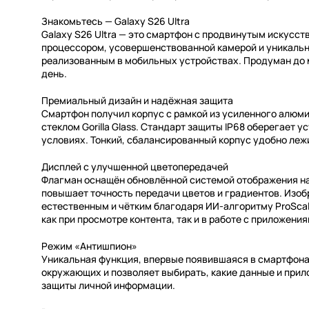
Знакомьтесь — Galaxy S26 Ultra
Galaxy S26 Ultra — это смартфон с продвинутым искусс
процессором, усовершенствованной камерой и уникаль
реализованным в мобильных устройствах. Продуман до
день.
Премиальный дизайн и надёжная защита
Смартфон получил корпус с рамкой из усиленного алюми
стеклом Gorilla Glass. Стандарт защиты IP68 оберегает у
условиях. Тонкий, сбалансированный корпус удобно лежи
Дисплей с улучшенной цветопередачей
Флагман оснащён обновлённой системой отображения на 
повышает точность передачи цветов и градиентов. Изо
естественным и чётким благодаря ИИ-алгоритму ProScal
как при просмотре контента, так и в работе с приложения
Режим «Антишпион»
Уникальная функция, впервые появившаяся в смартфона
окружающих и позволяет выбирать, какие данные и прил
защиты личной информации.