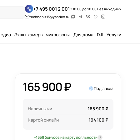
+7 495 001 2 001
С 10:00 до 20:00 Без выходных
technobiz13@yandex.ru
медиа
Экшн-камеры, микрофоны
Для дома
DJI
Услуги
165 900 ₽
Под заказ
Наличными
165 900 ₽
Картой онлайн
194 100 ₽
+1659 бонусов на карту лояльности
?