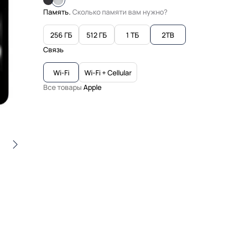
Память.
Сколько памяти вам нужно?
256 ГБ
512 ГБ
1 ТБ
2TB
Связь
Wi-Fi
Wi-Fi + Cellular
Все товары
Apple