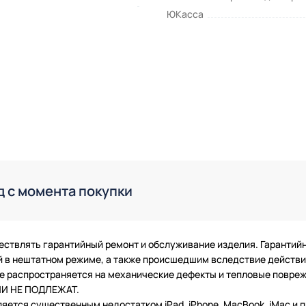
ЮКасса
д с момента покупки
ествлять гарантийный ремонт и обслуживание изделия. Гарантий
в нештатном режиме, а также происшедшим вследствие действия
 не распространяется на механические дефекты и тепловые повр
ТИИ НЕ ПОДЛЕЖАТ.
ляется существенным недостатком iPad, iPhone, MacBook, iMac и