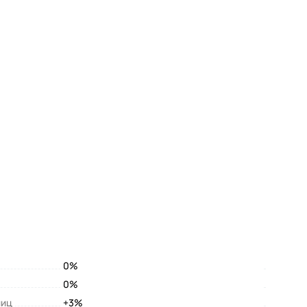
0%
0%
лиц
+3%