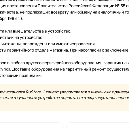
ция постановления Правительства Российской Федерации № 55 от 
чества, не подлежащих возврату или обмену на аналогичный тов
ря 1998 г.).
нта или вмешательства в устройство.
йствии на устройство.
уничтожены, повреждены или имеют исправления.
ты гарантийного отдела магазина. При несогласии с заключение
еров и любого другого периферийного оборудования, гарантия н
купки. Доставка оборудования на гарантийный ремонт осуществл
астоящими правилами.
редустановки RuStore. ( клиент уведомляется о имеющемся ранееу
имся в купленном устройстве недостатке в виде неустановленного