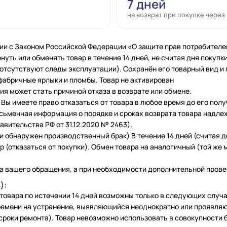
7 дней
на возврат при покупке через
ии с Законом Российской Федерации «О защите прав потребителе
нуть или обменять товар в течение 14 дней, не считая дня покупки
 (отсутствуют следы эксплуатации). Сохранён его товарный вид и
фабричные ярлыки и пломбы. Товар не активирован
я может стать причиной отказа в возврате или обмене.
Вы имеете право отказаться от товара в любое время до его полу
исьменная информация о порядке и сроках возврата товара надле
вительства РФ от 31.12.2020 № 2463).
и обнаружен производственный брак) В течение 14 дней (считая 
 (отказаться от покупки). Обмен товара на аналогичный (той же м
а вашего обращения, а при необходимости дополнительной провер
):
 товара по истечении 14 дней возможны только в следующих слу
емени на устранение, выявляющийся неоднократно или проявляю
сроки ремонта). Товар невозможно использовать в совокупности б