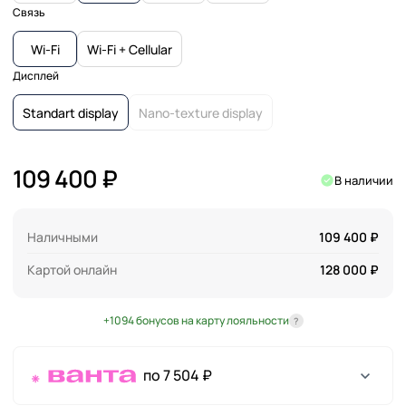
Связь
Wi-Fi
Wi-Fi + Cellular
Дисплей
Standart display
Nano-texture display
109 400 ₽
В наличии
Наличными
109 400 ₽
Картой онлайн
128 000 ₽
+1094 бонусов на карту лояльности
?
по 7 504 ₽