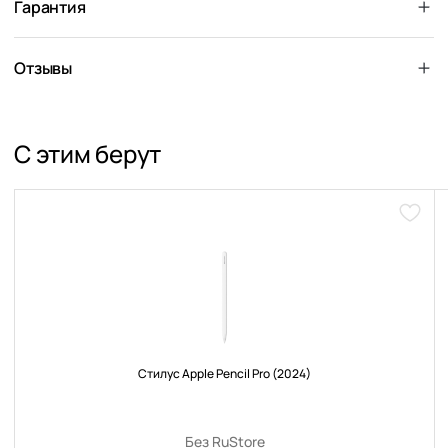
Гарантия
Отзывы
С этим берут
Доба
в
избра
Стилус Apple Pencil Pro (2024)
Без RuStore