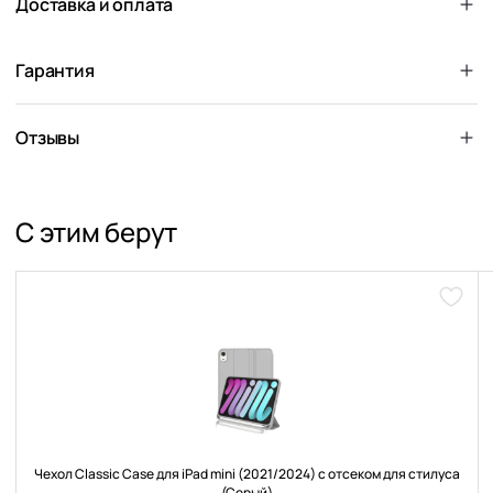
Доставка и оплата
Гарантия
Отзывы
С этим берут
Доба
в
избра
Чехол Classic Case для iPad mini (2021/2024) с отсеком для стилуса
(Серый)