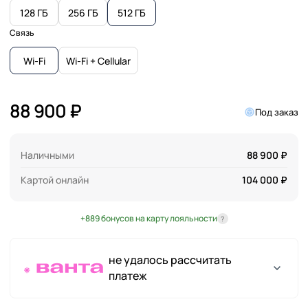
128 ГБ
256 ГБ
512 ГБ
Связь
Wi-Fi
Wi-Fi + Cellular
88 900 ₽
Под заказ
Наличными
88 900 ₽
Картой онлайн
104 000 ₽
+889 бонусов на карту лояльности
?
не удалось рассчитать
платеж