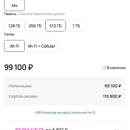
M4
Память.
Сколько памяти вам нужно?
128 ГБ
256 ГБ
512 ГБ
1 ТБ
Связь
Wi-Fi
Wi-Fi + Cellular
99 100 ₽
В наличии
Наличными
99 100 ₽
Картой онлайн
115 900 ₽
+991 бонусов на карту лояльности
?