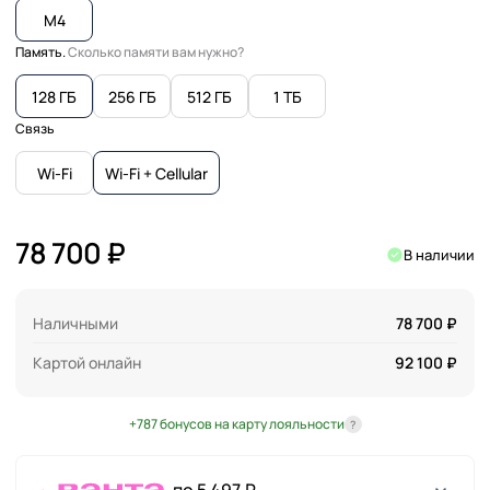
M4
Память.
Сколько памяти вам нужно?
128 ГБ
256 ГБ
512 ГБ
1 ТБ
Связь
Wi-Fi
Wi-Fi + Cellular
78 700 ₽
В наличии
Наличными
78 700 ₽
Картой онлайн
92 100 ₽
+787 бонусов на карту лояльности
?