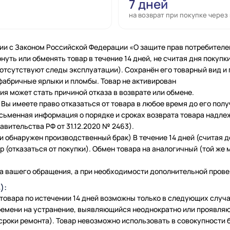
7 дней
на возврат при покупке через
ии с Законом Российской Федерации «О защите прав потребителе
нуть или обменять товар в течение 14 дней, не считая дня покупки
 (отсутствуют следы эксплуатации). Сохранён его товарный вид и
фабричные ярлыки и пломбы. Товар не активирован
я может стать причиной отказа в возврате или обмене.
Вы имеете право отказаться от товара в любое время до его полу
исьменная информация о порядке и сроках возврата товара надле
вительства РФ от 31.12.2020 № 2463).
и обнаружен производственный брак) В течение 14 дней (считая 
 (отказаться от покупки). Обмен товара на аналогичный (той же м
а вашего обращения, а при необходимости дополнительной провер
):
 товара по истечении 14 дней возможны только в следующих слу
емени на устранение, выявляющийся неоднократно или проявляю
сроки ремонта). Товар невозможно использовать в совокупности б