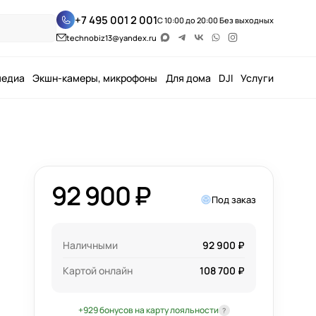
+7 495 001 2 001
С 10:00 до 20:00 Без выходных
technobiz13@yandex.ru
медиа
Экшн-камеры, микрофоны
Для дома
DJI
Услуги
92 900 ₽
Под заказ
Наличными
92 900 ₽
Картой онлайн
108 700 ₽
+929 бонусов на карту лояльности
?