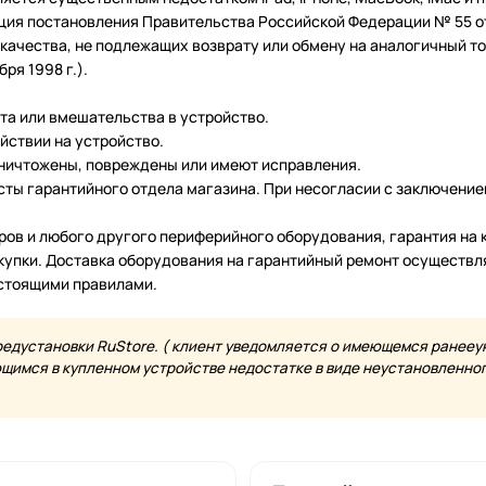
ция постановления Правительства Российской Федерации № 55 от 
чества, не подлежащих возврату или обмену на аналогичный тов
ря 1998 г.).
нта или вмешательства в устройство.
йствии на устройство.
уничтожены, повреждены или имеют исправления.
ты гарантийного отдела магазина. При несогласии с заключение
еров и любого другого периферийного оборудования, гарантия н
купки. Доставка оборудования на гарантийный ремонт осуществл
астоящими правилами.
редустановки RuStore. ( клиент уведомляется о имеющемся ранееу
имся в купленном устройстве недостатке в виде неустановленного