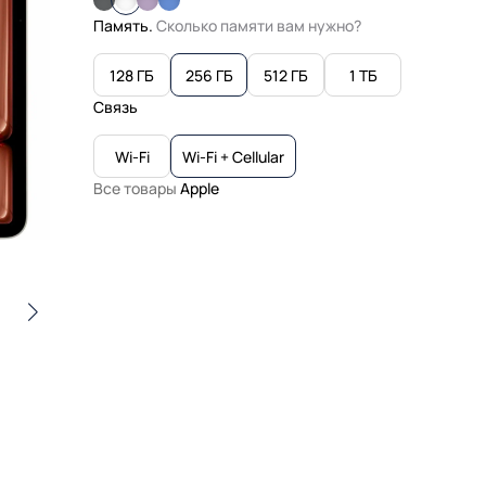
Память.
Сколько памяти вам нужно?
128 ГБ
256 ГБ
512 ГБ
1 ТБ
Связь
Wi-Fi
Wi-Fi + Cellular
Все товары
Apple