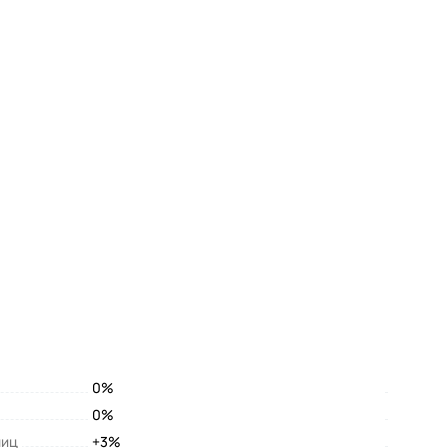
0%
0%
лиц
+3%