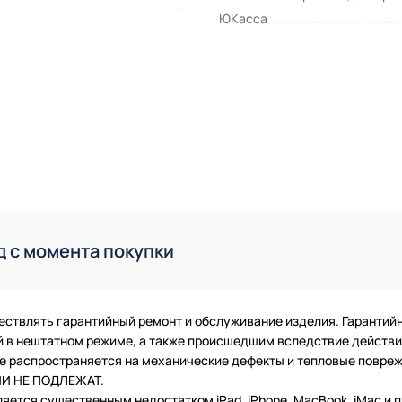
ЮКасса
д с момента покупки
ествлять гарантийный ремонт и обслуживание изделия. Гарантий
в нештатном режиме, а также происшедшим вследствие действия
 не распространяется на механические дефекты и тепловые повр
ТИИ НЕ ПОДЛЕЖАТ.
ляется существенным недостатком iPad, iPhone, MacBook, iMac и