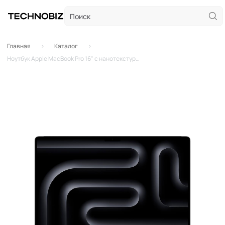
Главная
Каталог
Ноутбук Apple MacBook Pro 16" с нанотекстурой (M4 Max 16-Core, GPU 40-Core, 64GB, 4TB) Space BLack (кастомный)