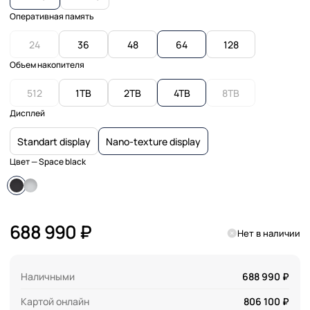
Оперативная память
24
36
48
64
128
Объем накопителя
512
1TB
2TB
4TB
8TB
Дисплей
Standart display
Nano-texture display
Цвет
— Space black
688 990 ₽
Нет в наличии
Наличными
688 990 ₽
Картой онлайн
806 100 ₽