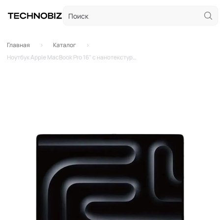
Главная
Каталог
Ноутбук Apple MacBook Pro 16" с нанотекстурой (M4 Max 16-Core, GPU 40-Core, 64GB, 2TB) Silver (кастомный)