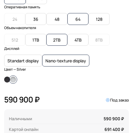
Оперативная память
24
36
48
64
128
Объем накопителя
512
1TB
2TB
4TB
8TB
Дисплей
Standart display
Nano-texture display
Цвет
— Silver
590 900 ₽
Под заказ
Наличными
590 900 ₽
Картой онлайн
691 400 ₽