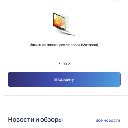
Доба
в
избра
Защитная пленка для Macbook (Матовая)
3 190 ₽
В корзину
Новости и обзоры
Все новости