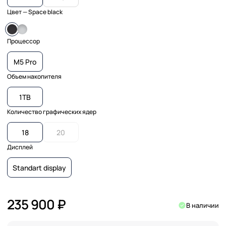
Цвет
— Space black
Процессор
M5 Pro
Объем накопителя
1TB
Количество графических ядер
18
20
Дисплей
Standart display
235 900 ₽
В наличии