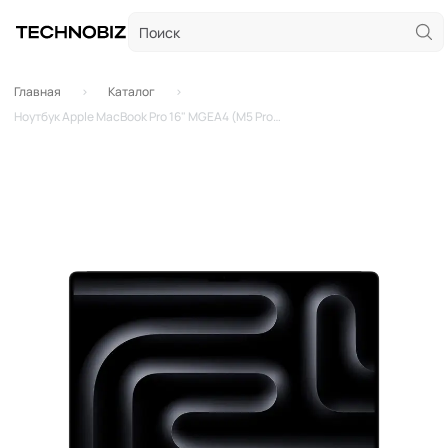
Главная
Каталог
Ноутбук Apple MacBook Pro 16" MGEA4 (M5 Pro 18-Core, GPU 20-Core, 24GB, 1TB) («Чёрный космос» | Space Black)