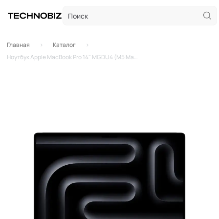
Главная
Каталог
Ноутбук Apple MacBook Pro 14" MGDU4 (M5 Max 18-Core, GPU 32-Core, 36GB, 2TB) («Чёрный космос» | Space Black)