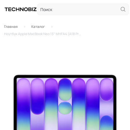
Главная
Каталог
Ноутбук Apple MacBook Neo 13" MHFA4 (A18 Pro 6-Core, GPU 5-Core, 8GB, 256GB) (Серебристый | Silver)