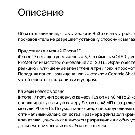
Описание
Обратите внимание, что установить RuStore на устройст
производитель не разрешает установку сторонних мага
Представляем новый iPhone 17
iPhone 17 оснащён увеличенным 6,3-дюймовым OLED-дис
ProMotion и частотой обновления до 120 Гц. Экран обес
реакцию и улучшенные впечатления при играх и просмо
Передняя панель защищена новым стеклом Ceramic Shiel
устойчивостью к царапинам и ударам.
Камеры нового уровня
iPhone 17 получил основную камеру Fusion на 48 МП с 2-
сверхширокоугольную камеру Fusion на 48 МП с разреш
модуль iPhone 16. По умолчанию сверхширокоугольные 
оптимальный баланс качества и размера файла для хран
впечатляющие снимки в высоком разрешении в любых усло
дальнем, при ярком или слабом освещении.