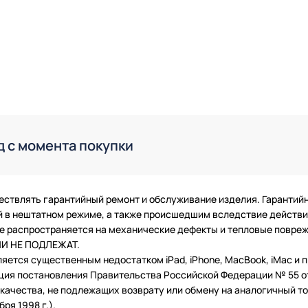
д с момента покупки
ествлять гарантийный ремонт и обслуживание изделия. Гарантий
в нештатном режиме, а также происшедшим вследствие действия
 не распространяется на механические дефекты и тепловые повр
ТИИ НЕ ПОДЛЕЖАТ.
ляется существенным недостатком iPad, iPhone, MacBook, iMac и
ция постановления Правительства Российской Федерации № 55 от 
чества, не подлежащих возврату или обмену на аналогичный тов
ря 1998 г.).