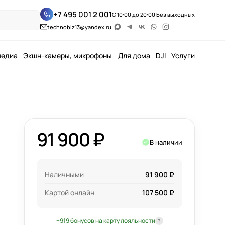
+7 495 001 2 001
С 10:00 до 20:00 Без выходных
technobiz13@yandex.ru
медиа
Экшн-камеры, микрофоны
Для дома
DJI
Услуги
91 900 ₽
В наличии
Наличными
91 900 ₽
Картой онлайн
107 500 ₽
+919 бонусов на карту лояльности
?