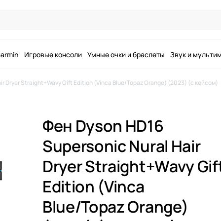
armin
Игровые консоли
Умные очки и браслеты
Звук и мульти
r Dryer Straight+Wavy Gift Edition (Vinca Blue/Topaz Orange) (2023) (с кейсом)
Фен Dyson HD16
Supersonic Nural Hair
Dryer Straight+Wavy Gif
Edition (Vinca
Blue/Topaz Orange)