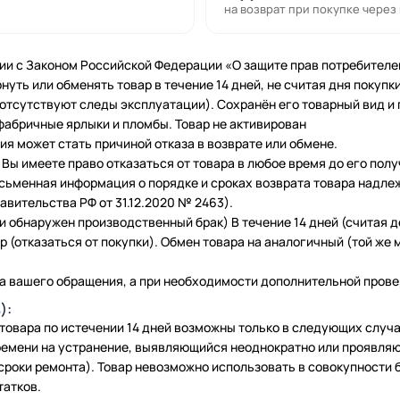
на возврат при покупке через
ии с Законом Российской Федерации «О защите прав потребителе
нуть или обменять товар в течение 14 дней, не считая дня покупки
 (отсутствуют следы эксплуатации). Сохранён его товарный вид и
фабричные ярлыки и пломбы. Товар не активирован
я может стать причиной отказа в возврате или обмене.
Вы имеете право отказаться от товара в любое время до его полу
исьменная информация о порядке и сроках возврата товара надле
вительства РФ от 31.12.2020 № 2463).
и обнаружен производственный брак) В течение 14 дней (считая 
 (отказаться от покупки). Обмен товара на аналогичный (той же м
а вашего обращения, а при необходимости дополнительной провер
):
 товара по истечении 14 дней возможны только в следующих слу
емени на устранение, выявляющийся неоднократно или проявляю
сроки ремонта). Товар невозможно использовать в совокупности б
татков.