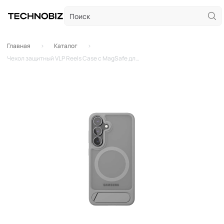
Главная
Каталог
Чехол защитный VLP Reels Case с MagSafe для Samsung Galaxy S25 (Серый)