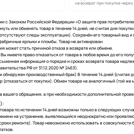
на возврат при покупке через
ии с Законом Российской Федерации «О защите прав потребителе
нуть или обменять товар в течение 14 дней, не считая дня покупки
 (отсутствуют следы эксплуатации). Сохранён его товарный вид и
фабричные ярлыки и пломбы. Товар не активирован
я может стать причиной отказа в возврате или обмене.
Вы имеете право отказаться от товара в любое время до его полу
исьменная информация о порядке и сроках возврата товара надле
вительства РФ от 31.12.2020 № 2463).
и обнаружен производственный брак) В течение 14 дней (считая 
 (отказаться от покупки). Обмен товара на аналогичный (той же м
а вашего обращения, а при необходимости дополнительной провер
):
 товара по истечении 14 дней возможны только в следующих слу
емени на устранение, выявляющийся неоднократно или проявляю
сроки ремонта). Товар невозможно использовать в совокупности б
татков.