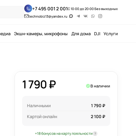
+7 495 001 2 001
С 10:00 до 20:00 Без выходных
technobiz13@yandex.ru
медиа
Экшн-камеры, микрофоны
Для дома
DJI
Услуги
1 790 ₽
В наличии
Наличными
1 790 ₽
Картой онлайн
2 100 ₽
+18 бонусов на карту лояльности
?