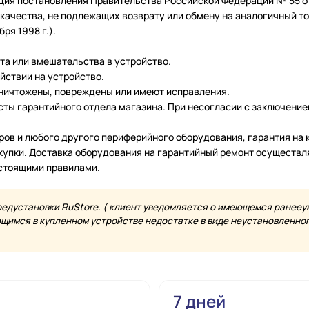
ция постановления Правительства Российской Федерации № 55 от 
чества, не подлежащих возврату или обмену на аналогичный тов
ря 1998 г.).
нта или вмешательства в устройство.
йствии на устройство.
уничтожены, повреждены или имеют исправления.
ты гарантийного отдела магазина. При несогласии с заключение
еров и любого другого периферийного оборудования, гарантия н
купки. Доставка оборудования на гарантийный ремонт осуществл
астоящими правилами.
редустановки RuStore. ( клиент уведомляется о имеющемся ранееу
имся в купленном устройстве недостатке в виде неустановленного
7 дней