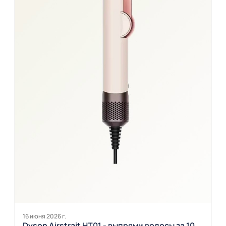
16 июня 2026 г.
Dyson Airstrait HT01 - выпрями волосы за 10