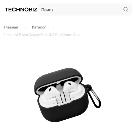
Главная
Каталог
Чехол VLP для Galaxy Buds 3/3 Pro Charm Case c карабином (Черный)