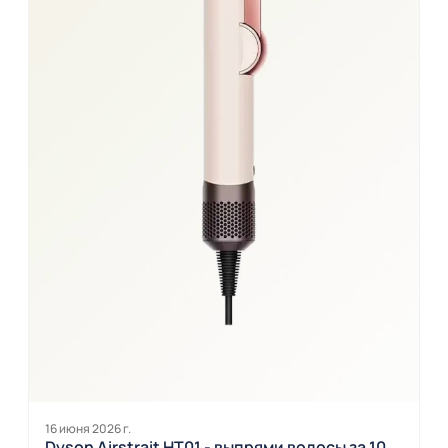
16 июня 2026 г.
Dyson Airstrait HT01 - выпрями волосы за 10