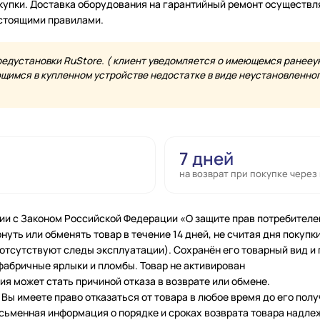
купки. Доставка оборудования на гарантийный ремонт осуществл
астоящими правилами.
редустановки RuStore. ( клиент уведомляется о имеющемся ранееу
имся в купленном устройстве недостатке в виде неустановленного
7 дней
на возврат при покупке через
ии с Законом Российской Федерации «О защите прав потребителе
нуть или обменять товар в течение 14 дней, не считая дня покупки
 (отсутствуют следы эксплуатации). Сохранён его товарный вид и
фабричные ярлыки и пломбы. Товар не активирован
я может стать причиной отказа в возврате или обмене.
Вы имеете право отказаться от товара в любое время до его полу
исьменная информация о порядке и сроках возврата товара надле