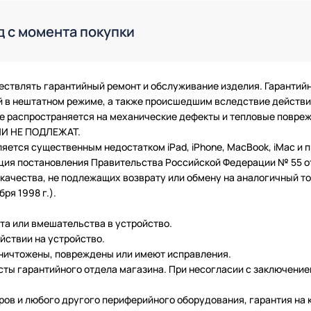
д с момента покупки
ествлять гарантийный ремонт и обслуживание изделия. Гарантий
в нештатном режиме, а также происшедшим вследствие действия
 не распространяется на механические дефекты и тепловые повр
ТИИ НЕ ПОДЛЕЖАТ.
ляется существенным недостатком iPad, iPhone, MacBook, iMac и
ция постановления Правительства Российской Федерации № 55 от 
чества, не подлежащих возврату или обмену на аналогичный тов
ря 1998 г.).
нта или вмешательства в устройство.
йствии на устройство.
уничтожены, повреждены или имеют исправления.
ты гарантийного отдела магазина. При несогласии с заключение
еров и любого другого периферийного оборудования, гарантия н