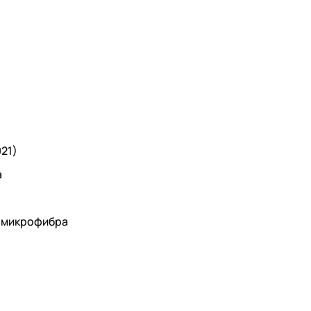
021)
а
 микрофибра