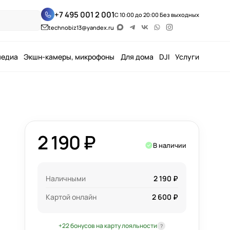
+7 495 001 2 001
С 10:00 до 20:00 Без выходных
technobiz13@yandex.ru
медиа
Экшн-камеры, микрофоны
Для дома
DJI
Услуги
2 190 ₽
В наличии
Наличными
2 190 ₽
Картой онлайн
2 600 ₽
+22 бонусов на карту лояльности
?