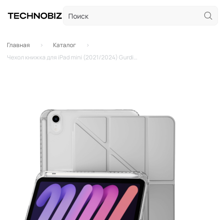
Главная
Каталог
Чехол книжка для iPad mini (2021/2024) Gurdini Origami Case (Серый)