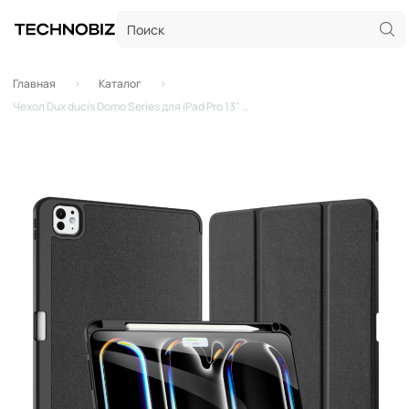
Главная
Каталог
Чехол Dux ducis Domo Series для iPad Pro 13" M4 с отсеком для стилуса (Чёрный)