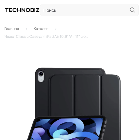
Главная
Каталог
Чехол Classic Case для iPad Air 10.9"/Air 11" с отсеком для стилуса (Черный)