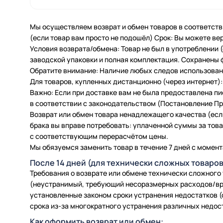
Мы осуществляем возврат и обмен товаров в соответств
(если товар вам просто не подошёл) Срок: Вы можете вер
Условия возврата/обмена: Товар не был в употреблении
заводской упаковки и полная комплектация. Сохранены 
Обратите внимание: Наличие любых следов использовани
Для товаров, купленных дистанционно (через интернет): 
Важно: Если при доставке вам не была предоставлена п
в соответствии с законодательством (Постановление Пра
Возврат или обмен товара ненадлежащего качества (есл
брака вы вправе потребовать: уплаченной суммы за товар
с соответствующим перерасчётом цены.
Мы обязуемся заменить товар в течение 7 дней с момент
После 14 дней (для технически сложных товаров
Требования о возврате или обмене технически сложного
(неустранимый, требующий несоразмерных расходов/вр
установленные законом сроки устранения недостатков (
срока из-за многократного устранения различных недос
Как оформить возврат или обмен: