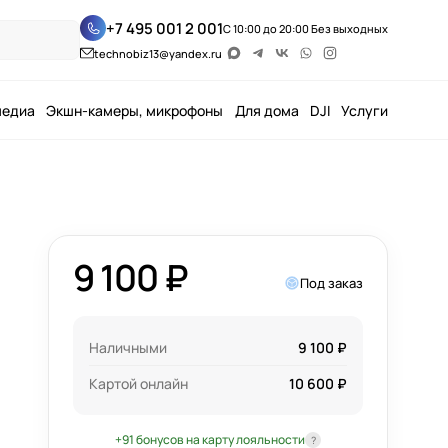
+7 495 001 2 001
С 10:00 до 20:00 Без выходных
technobiz13@yandex.ru
медиа
Экшн-камеры, микрофоны
Для дома
DJI
Услуги
9 100 ₽
Под заказ
Наличными
9 100 ₽
Картой онлайн
10 600 ₽
+91 бонусов на карту лояльности
?