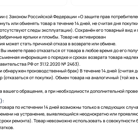
ии с Законом Российской Федерации «О защите прав потребителе
нуть или обменять товар в течение 14 дней, не считая дня покупки
 (отсутствуют следы эксплуатации). Сохранён его товарный вид и
фабричные ярлыки и пломбы. Товар не активирован
я может стать причиной отказа в возврате или обмене.
Вы имеете право отказаться от товара в любое время до его полу
исьменная информация о порядке и сроках возврата товара надле
вительства РФ от 31.12.2020 № 2463).
и обнаружен производственный брак) В течение 14 дней (считая 
 (отказаться от покупки). Обмен товара на аналогичный (той же м
а вашего обращения, а при необходимости дополнительной провер
):
 товара по истечении 14 дней возможны только в следующих слу
емени на устранение, выявляющийся неоднократно или проявляю
сроки ремонта). Товар невозможно использовать в совокупности б
татков.