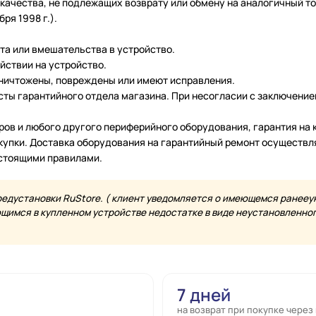
чества, не подлежащих возврату или обмену на аналогичный тов
ря 1998 г.).
нта или вмешательства в устройство.
йствии на устройство.
уничтожены, повреждены или имеют исправления.
ты гарантийного отдела магазина. При несогласии с заключение
еров и любого другого периферийного оборудования, гарантия н
купки. Доставка оборудования на гарантийный ремонт осуществл
астоящими правилами.
редустановки RuStore. ( клиент уведомляется о имеющемся ранееу
имся в купленном устройстве недостатке в виде неустановленного
7 дней
на возврат при покупке через