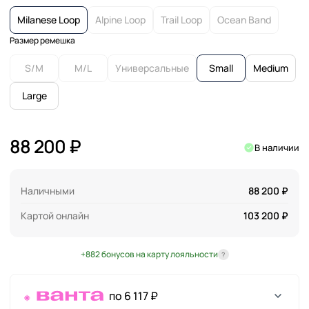
Milanese Loop
Alpine Loop
Trail Loop
Ocean Band
Размер ремешка
S/M
M/L
Универсальные
Small
Medium
Large
88 200 ₽
В наличии
Наличными
88 200 ₽
Картой онлайн
103 200 ₽
+882 бонусов на карту лояльности
?
по 6 117 ₽