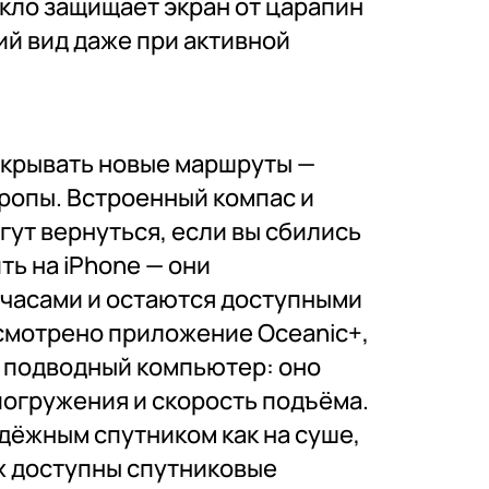
кло защищает экран от царапин
ий вид даже при активной
открывать новые маршруты —
тропы. Встроенный компас и
гут вернуться, если вы сбились
ть на iPhone — они
 часами и остаются доступными
усмотрено приложение Oceanic+,
 подводный компьютер: оно
погружения и скорость подъёма.
адёжным спутником как на суше,
ах доступны спутниковые