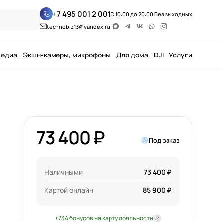
+7 495 001 2 001
С 10:00 до 20:00 Без выходных
technobiz13@yandex.ru
медиа
Экшн-камеры, микрофоны
Для дома
DJI
Услуги
73 400 ₽
Под заказ
Наличными
73 400 ₽
Картой онлайн
85 900 ₽
+734 бонусов на карту лояльности
?