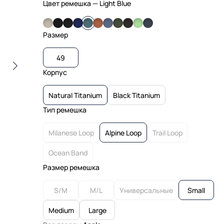
Цвет ремешка
— Light Blue
Размер
49
Корпус
Natural Titanium
Black Titanium
Тип ремешка
Milanese Loop
Alpine Loop
Trail Loop
Ocean Band
Размер ремешка
S/M
M/L
Универсальные
Small
Medium
Large