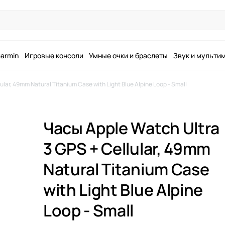
armin
Игровые консоли
Умные очки и браслеты
Звук и мульти
lar, 49mm Natural Titanium Case with Light Blue Alpine Loop - Small
Часы Apple Watch Ultra
3 GPS + Cellular, 49mm
Natural Titanium Case
with Light Blue Alpine
Loop - Small