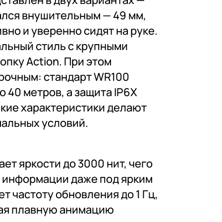
ставлен в двух вариантах —
ался внушительным — 49 мм,
вно и уверенно сидят на руке.
льный стиль с крупными
пку Action. При этом
прочным: стандарт WR100
 40 метров, а защита IP6X
акие характеристики делают
мальных условий.
ет яркости до 3000 нит, чего
я информации даже под ярким
т частоту обновления до 1 Гц,
вая плавную анимацию