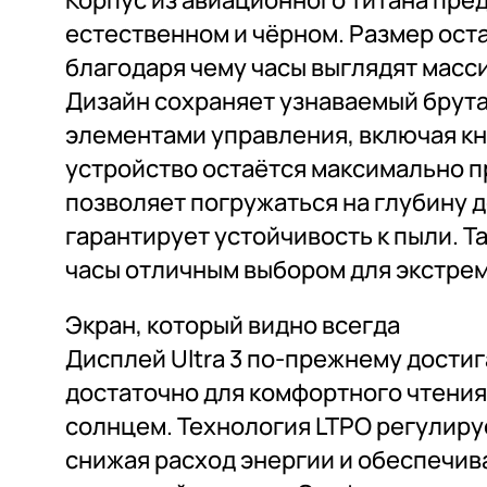
Корпус из авиационного титана пред
естественном и чёрном. Размер ост
благодаря чему часы выглядят масси
Дизайн сохраняет узнаваемый брута
элементами управления, включая кно
устройство остаётся максимально 
позволяет погружаться на глубину до
гарантирует устойчивость к пыли. Т
часы отличным выбором для экстре
Экран, который видно всегда
Дисплей Ultra 3 по-прежнему достига
достаточно для комфортного чтени
солнцем. Технология LTPO регулируе
снижая расход энергии и обеспечи