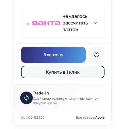
не удалось
рассчитать
платеж
В корзину
Купить в 1 клик
Trade-in
Сдай свою технику и получи выгоду при
покупке новой
Арт. 05-02350
Все товары
Apple