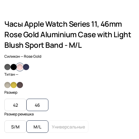
Часы Apple Watch Series 11, 46mm
Rose Gold Aluminium Case with Light
Blush Sport Band - M/L
Силикон
— Rose Gold
Титан
—
Размер
42
46
Размер ремешка
S/M
M/L
Универсальные