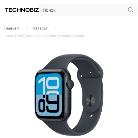
Главная
Каталог
Часы Apple Watch SE 3, 40mm Midnight Aluminum Case with Midnight Sport Band - M/L