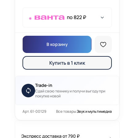
по 822 ₽
В корзину
Купить в 1 клик
Trade-in
Сдай свою технику и получи выгоду при
покупке новой
Арт. 61-00129
Все товары
Звук и мультимедиа
Экспресс доставка от 790 ₽