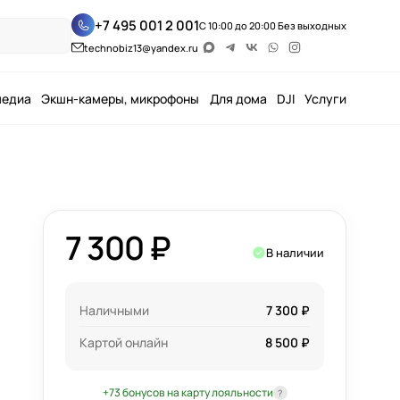
+7 495 001 2 001
С 10:00 до 20:00 Без выходных
technobiz13@yandex.ru
медиа
Экшн-камеры, микрофоны
Для дома
DJI
Услуги
7 300 ₽
В наличии
Наличными
7 300 ₽
Картой онлайн
8 500 ₽
+73 бонусов на карту лояльности
?