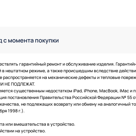
д с момента покупки
ествлять гарантийный ремонт и обслуживание изделия. Гарантий
в нештатном режиме, а также происшедшим вследствие действия
 не распространяется на механические дефекты и тепловые повр
ТИИ НЕ ПОДЛЕЖАТ.
ляется существенным недостатком iPad, iPhone, MacBook, iMac и
ция постановления Правительства Российской Федерации № 55 от 
чества, не подлежащих возврату или обмену на аналогичный тов
ря 1998 г.).
нта или вмешательства в устройство.
йствии на устройство.