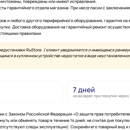
уничтожены, повреждены или имеют исправления.
ты гарантийного отдела магазина. При несогласии с заключение
еров и любого другого периферийного оборудования, гарантия н
купки. Доставка оборудования на гарантийный ремонт осуществл
астоящими правилами.
редустановки RuStore. ( клиент уведомляется о имеющемся ранееу
имся в купленном устройстве недостатке в виде неустановленного
7 дней
на возврат при покупке через
ии с Законом Российской Федерации «О защите прав потребителе
нуть или обменять товар в течение 14 дней, не считая дня покупки
 (отсутствуют следы эксплуатации). Сохранён его товарный вид и