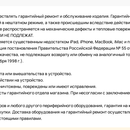
ествлять гарантийный ремонт и обслуживание изделия. Гарантий
в нештатном режиме, а также происшедшим вследствие действия
 не распространяется на механические дефекты и тепловые повр
ТИИ НЕ ПОДЛЕЖАТ.
ляется существенным недостатком iPad, iPhone, MacBook, iMac и
ция постановления Правительства Российской Федерации № 55 от 
чества, не подлежащих возврату или обмену на аналогичный тов
ря 1998 г.).
нта или вмешательства в устройство.
йствии на устройство.
уничтожены, повреждены или имеют исправления.
ты гарантийного отдела магазина. При несогласии с заключение
еров и любого другого периферийного оборудования, гарантия н
купки. Доставка оборудования на гарантийный ремонт осуществл
астоящими правилами.