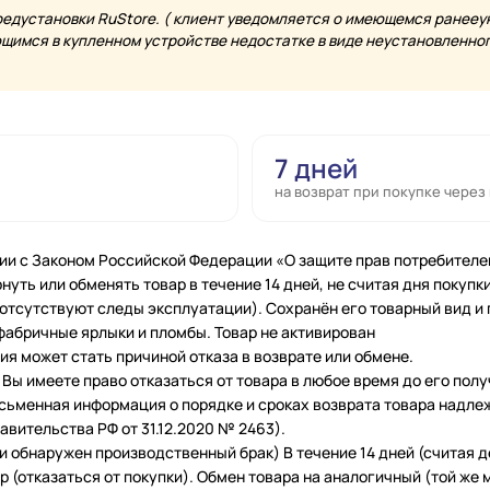
редустановки RuStore. ( клиент уведомляется о имеющемся ранееу
имся в купленном устройстве недостатке в виде неустановленного
7 дней
на возврат при покупке через
ии с Законом Российской Федерации «О защите прав потребителе
нуть или обменять товар в течение 14 дней, не считая дня покупки
 (отсутствуют следы эксплуатации). Сохранён его товарный вид и
фабричные ярлыки и пломбы. Товар не активирован
я может стать причиной отказа в возврате или обмене.
Вы имеете право отказаться от товара в любое время до его полу
исьменная информация о порядке и сроках возврата товара надле
вительства РФ от 31.12.2020 № 2463).
и обнаружен производственный брак) В течение 14 дней (считая 
 (отказаться от покупки). Обмен товара на аналогичный (той же м