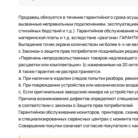
Продавец обязуется в течение гарантийного срока осущ
вызванные неправильным подключением, эксплуатацией 
стихийных бедствий и т.д.). Гарантийное обслуживание
материнской платы и т.д. вследствие «разгона» ГАРАН
Выпадение точек экрана количеством не более 4-х не яв
с Законом о защите прав потребителя позднейшая редак
«Перечень непродовольственных товаров надлежащего ка
расцветки или комплектации» (с изменениями на 20 октяб
А также гарантия не распространяется:
a. При наличии в изделии следов попытки разбора, ремо
b. При повреждении устройства или механическом возде
c. Если оригинальные заводские номера на устройство 
Причина возникновения дефектов определяют специалис
в соответствии с законом о Защите прав потребителей.
Гарантийное обслуживание мониторов, принтеров, скан
в специализированных сервисных центрах с момента по
Совершение покупки означает согласие покупателя с н