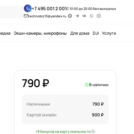
+7 495 001 2 001
С 10:00 до 20:00 Без выходных
technobiz13@yandex.ru
медиа
Экшн-камеры, микрофоны
Для дома
DJI
Услуги
790 ₽
В наличии
Наличными
790 ₽
Картой онлайн
900 ₽
+8 бонусов на карту лояльности
?