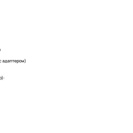
и
(с адаптером)
):