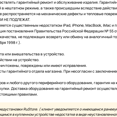
ествлять гарантийный ремонт и обслуживание изделия. Гарантий
в нештатном режиме, а также происшедшим вследствие действия
 не распространяется на механические дефекты и тепловые повр
ТИИ НЕ ПОДЛЕЖАТ.
ляется существенным недостатком iPad, iPhone, MacBook, iMac и
ция постановления Правительства Российской Федерации № 55 от 
чества, не подлежащих возврату или обмену на аналогичный тов
ря 1998 г.).
нта или вмешательства в устройство.
йствии на устройство.
уничтожены, повреждены или имеют исправления.
ты гарантийного отдела магазина. При несогласии с заключение
еров и любого другого периферийного оборудования, гарантия н
купки. Доставка оборудования на гарантийный ремонт осуществл
астоящими правилами.
редустановки RuStore. ( клиент уведомляется о имеющемся ранееу
имся в купленном устройстве недостатке в виде неустановленного