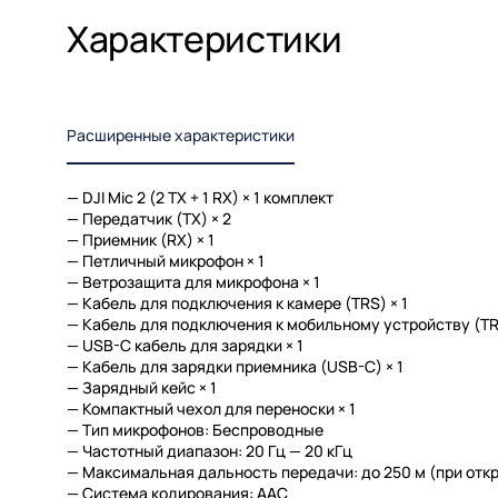
Характеристики
Расширенные характеристики
—
DJI Mic 2 (2 TX + 1 RX)
× 1 комплект
—
Передатчик (TX)
× 2
—
Приемник (RX)
× 1
—
Петличный микрофон
× 1
—
Ветрозащита для микрофона
× 1
—
Кабель для подключения к камере (TRS)
× 1
—
Кабель для подключения к мобильному устройству (T
—
USB-C кабель для зарядки
× 1
—
Кабель для зарядки приемника (USB-C)
× 1
—
Зарядный кейс
× 1
—
Компактный чехол для переноски
× 1
—
Тип микрофонов:
Беспроводные
—
Частотный диапазон:
20 Гц — 20 кГц
—
Максимальная дальность передачи:
до 250 м (при отк
—
Система кодирования:
AAC