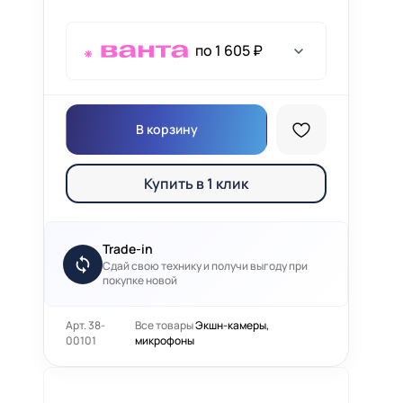
по 1 605 ₽
В корзину
Купить в 1 клик
Trade-in
Сдай свою технику и получи выгоду при
покупке новой
Арт. 38-
Все товары
Экшн-камеры,
00101
микрофоны