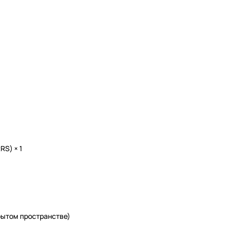
RRS)
× 1
рытом пространстве)