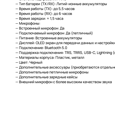
—
Тип батареи (TX/RX):
Литий-ионные аккумуляторы
—
Время работы (TX):
до 5,5 часов
—
Время работы (RX):
до 6 часов
—
Время зарядки:
≈ 1,5 часа
—
Микрофоны:
— Встроенный микрофон: Да
— Подключаемый микрофон: Да (петличный)
— Питание: Встроенные аккумуляторы
—
Дисплей:
OLED экран для передачи данных и настройк
—
Подключение:
Bluetooth 5.0
—
Поддержка подключения:
TRS, TRRS, USB-C, Lightning 
—
Материалы корпуса:
Пластик, металл
—
Цвет:
Черный
—
Дополнительные аксессуары (приобретаются отдельно
— Дополнительные петличные микрофоны
— Дополнительные зарядные кейсы
— Внешний микрофон с более высоким качеством звука