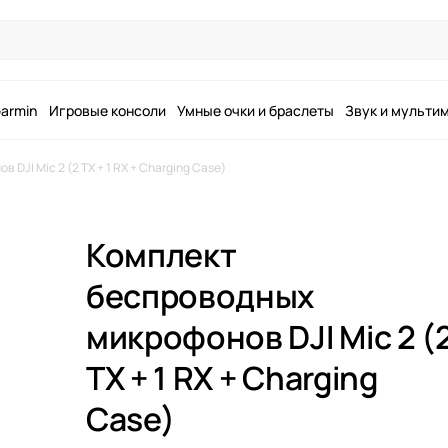
armin
Игровые консоли
Умные очки и браслеты
Звук и мульти
DJI Mic 2 (2 TX + 1 RX + Charging Case)
Комплект
беспроводных
микрофонов DJI Mic 2 (
TX + 1 RX + Charging
Case)