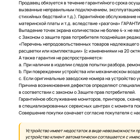
Продавец обязуется в течение гарантийного срока осущ
вызванные неправильным подключением, эксплуатацией 
стихийных бедствий и т.д.). Гарантийное обслуживание
материнской платы и т.д. вследствие «разгона» ГАРАН
Выпадение точек экрана количеством не более 4-х не яв
с Законом о защите прав потребителя позднейшая редак
«Перечень непродовольственных товаров надлежащего ка
расцветки или комплектации» (с изменениями на 20 октяб
А также гарантия не распространяется:
a. При наличии в изделии следов попытки разбора, ремо
b. При повреждении устройства или механическом возде
c. Если оригинальные заводские номера на устройство 
Причина возникновения дефектов определяют специалис
в соответствии с законом о Защите прав потребителей.
Гарантийное обслуживание мониторов, принтеров, скан
в специализированных сервисных центрах с момента по
Совершение покупки означает согласие покупателя с н
Устройство имеет недостаток в виде невозможности п
устройство клиент автоматически соглашается с имеющ