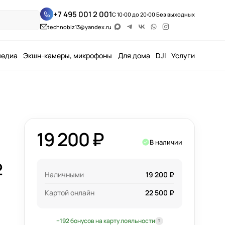
+7 495 001 2 001
С 10:00 до 20:00 Без выходных
technobiz13@yandex.ru
медиа
Экшн-камеры, микрофоны
Для дома
DJI
Услуги
19 200 ₽
В наличии
2
Наличными
19 200 ₽
Картой онлайн
22 500 ₽
+192 бонусов на карту лояльности
?