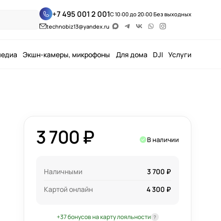
+7 495 001 2 001
С 10:00 до 20:00 Без выходных
technobiz13@yandex.ru
медиа
Экшн-камеры, микрофоны
Для дома
DJI
Услуги
3 700 ₽
В наличии
Наличными
3 700 ₽
Картой онлайн
4 300 ₽
+37 бонусов на карту лояльности
?