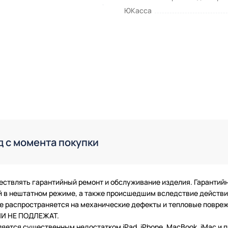
ЮКасса
д с момента покупки
ествлять гарантийный ремонт и обслуживание изделия. Гарантий
в нештатном режиме, а также происшедшим вследствие действия
 не распространяется на механические дефекты и тепловые повр
ТИИ НЕ ПОДЛЕЖАТ.
ляется существенным недостатком iPad, iPhone, MacBook, iMac и