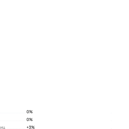
0%
0%
лиц
+3%