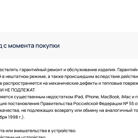
д с момента покупки
ествлять гарантийный ремонт и обслуживание изделия. Гарантий
в нештатном режиме, а также происшедшим вследствие действия
 не распространяется на механические дефекты и тепловые повр
ТИИ НЕ ПОДЛЕЖАТ.
ляется существенным недостатком iPad, iPhone, MacBook, iMac и
ция постановления Правительства Российской Федерации № 55 от 
чества, не подлежащих возврату или обмену на аналогичный тов
ря 1998 г.).
нта или вмешательства в устройство.
йствии на устройство.