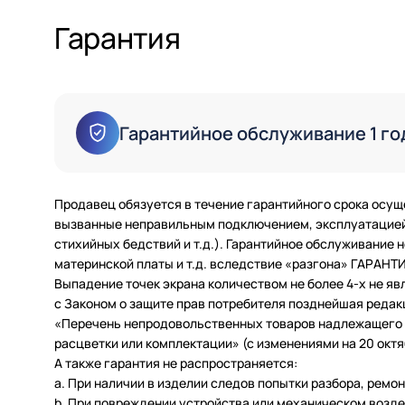
Гарантия
Гарантийное обслуживание 1 го
Продавец обязуется в течение гарантийного срока осущ
вызванные неправильным подключением, эксплуатацией 
стихийных бедствий и т.д.). Гарантийное обслуживание
материнской платы и т.д. вследствие «разгона» ГАРАН
Выпадение точек экрана количеством не более 4-х не яв
с Законом о защите прав потребителя позднейшая редак
«Перечень непродовольственных товаров надлежащего ка
расцветки или комплектации» (с изменениями на 20 октяб
А также гарантия не распространяется:
a. При наличии в изделии следов попытки разбора, ремо
b. При повреждении устройства или механическом возде