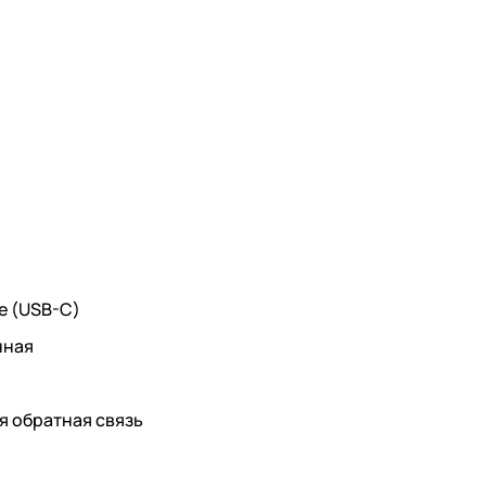
е (USB-C)
нная
я обратная связь