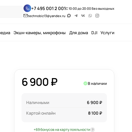
+7 495 001 2 001
С 10:00 до 20:00 Без выходных
technobiz13@yandex.ru
медиа
Экшн-камеры, микрофоны
Для дома
DJI
Услуги
6 900 ₽
В наличии
Наличными
6 900 ₽
Картой онлайн
8 100 ₽
+69 бонусов на карту лояльности
?